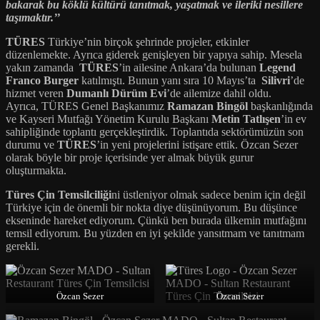
bakarak bu köklü kültürü tanıtmak, yaşatmak ve ileriki nesillere
taşımaktır.’’
TÜRES
Türkiye’nin birçok şehrinde projeler, etkinler
düzenlemekte. Ayrıca giderek genişleyen bir yapıya sahip. Mesela
yakın zamanda
TÜRES
’in ailesine Ankara’da bulunan
Legend
Franco Burger
katılmıştı. Bunun yanı sıra 10 Mayıs’ta
Silivri
’de
hizmet veren
Dumanlı Dürüm Evi
’de ailemize dahil oldu.
Ayrıca, TÜRES Genel Başkanımız
Ramazan Bingöl
başkanlığında
ve Kayseri Mutfağı Yönetim Kurulu Başkanı
Metin Tatlışen
’in ev
sahipliğinde toplantı gerçekleştirdik. Toplantıda sektörümüzün son
durumu ve
TÜRES
’in yeni projelerini istişare ettik. Özcan Sezer
olarak böyle bir proje içerisinde yer almak büyük gurur
oluşturmakta.
Türes Çin Temsilciliği
ni üstleniyor olmak sadece benim için değil
Türkiye için de önemli bir nokta diye düşünüyorum. Bu düşünce
ekseninde hareket ediyorum. Çünkü ben burada ülkemin mutfağını
temsil ediyorum. Bu yüzden en iyi şekilde yansıtmam ve tanıtmam
gerekli.
Özcan Sezer
Özcan Sezer