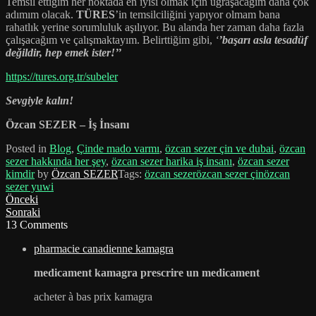
Temsil ettiğim her noktada en iyisi olmak için uğraşacağım daha çok
adımım olacak.
TÜRES
’in temsilciliğini yapıyor olmam bana
rahatlık yerine sorumluluk aşılıyor. Bu alanda her zaman daha fazla
çalışacağım ve çalışmaktayım. Belirttiğim gibi,
‘
’başarı asla tesadüf
değildir, hep emek ister!’’
https://tures.org.tr/subeler
Sevgiyle kalın!
Özcan SEZER – İş İnsanı
Posted in
Blog
,
Çinde mado varmı
,
özcan sezer çin ve dubai
,
özcan
sezer hakkında her şey
,
özcan sezer harika iş insanı
,
özcan sezer
kimdir
by
Özcan SEZER
Tags:
özcan sezer
özcan sezer çin
özcan
sezer yuwi
Önceki
Sonraki
13 Comments
pharmacie canadienne kamagra
medicament kamagra prescrire un medicament
acheter à bas prix kamagra