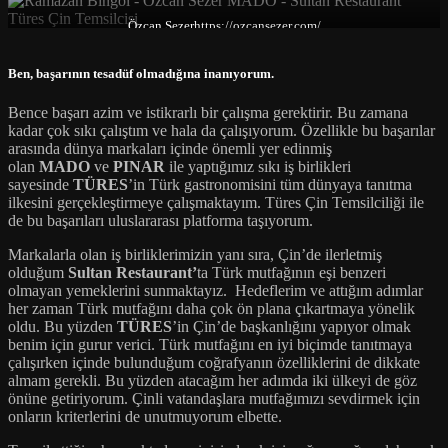
Özcan Sezer
https://ozcansezer.com/
Ben, başarının tesadüf olmadığına inanıyorum.
Bence başarı azim ve istikrarlı bir çalışma gerektirir. Bu zamana
kadar çok sıkı çalıştım ve hala da çalışıyorum. Özellikle bu başarılar
arasında dünya markaları içinde önemli yer edinmiş
olan
MADO
ve
PINAR
ile yaptığımız sıkı iş birlikleri
sayesinde
TÜRES
’in Türk gastronomisini tüm dünyaya tanıtma
ilkesini gerçekleştirmeye çalışmaktayım. Türes Çin Temsilciliği ile
de bu başarıları uluslararası platforma taşıyorum.
Markalarla olan iş birliklerimizin yanı sıra, Çin’de ilerletmiş
olduğum
Sultan Restaurant’
ta Türk mutfağının eşi benzeri
olmayan yemeklerini sunmaktayız. Hedeflerim ve attığım adımlar
her zaman Türk mutfağını daha çok ön plana çıkartmaya yönelik
oldu. Bu yüzden
TÜRES
’in Çin’de başkanlığını yapıyor olmak
benim için gurur verici. Türk mutfağını en iyi biçimde tanıtmaya
çalışırken içinde bulunduğum coğrafyanın özelliklerini de dikkate
almam gerekli. Bu yüzden atacağım her adımda iki ülkeyi de göz
önüne getiriyorum. Çinli vatandaşlara mutfağımızı sevdirmek için
onların kriterlerini de unutmuyorum elbette.