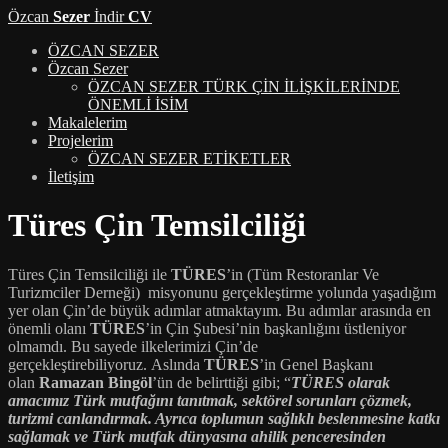
Özcan
Sezer
İndir
CV
ÖZCAN SEZER
Özcan Sezer
ÖZCAN SEZER TÜRK ÇİN İLİŞKİLERİNDE
ÖNEMLİ İSİM
Makalelerim
Projelerim
ÖZCAN SEZER ETİKETLER
İletişim
Türes Çin Temsilciliği
Türes Çin Temsilciliği ile
TÜRES
’in (Tüm Restoranlar Ve
Turizmciler Derneği) misyonunu gerçekleştirme yolunda yaşadığım
yer olan Çin’de büyük adımlar atmaktayım. Bu adımlar arasında en
önemli olanı
TÜRES
’in Çin Şubesi’nin başkanlığını üstleniyor
olmamdı. Bu sayede ilkelerimizi Çin’de
gerçekleştirebiliyoruz. Aslında
TÜRES
’in Genel Başkanı
olan
Ramazan Bingöl
’ün de belirttiği gibi; “
TÜRES olarak
amacımız Türk mutfağını tanıtmak, sektörel sorunları çözmek,
turizmi canlandırmak. Ayrıca toplumun sağlıklı beslenmesine katkı
sağlamak ve Türk mutfak dünyasına ahilik penceresinden